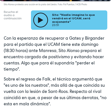
Sito Alonso protesta una acción en la pista del Lleida. Foto: Pol Puertas / ACB Photo
Escucha el
Sito: "Nadie imagina lo que
audio a
continuación
vendrá en el UCAM, será
acojonante"
23:51
Con la esperanza de recuperar a Gates y Birgander
para el partido que el UCAM tiene este domingo
(18:30 horas) ante Manresa, Sito Alonso prepara el
encuentro cargado de positivismo y evitando hacer
cuentas. Algo que para él supondría "perder el
tiempo".
Sobre el regreso de Falk, el técnico argumentó que
"es uno de los nuestros", más allá de que coincida su
vuelta con la lesión de Sant-Roos. Respecto al rival
coincidió en que, a pesar de sus últimas derrotas, "no
esta en mala dinámica".