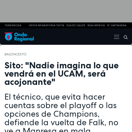
TENDENCIAS
CRISIS MIGRATORIA CEUTA
OLA DE CALOR
REAL MURCIA
FC CARTAGENA
BALONCESTO
Sito: "Nadie imagina lo que
vendrá en el UCAM, será
acojonante"
El técnico, que evita hacer
cuentas sobre el playoff o las
opciones de Champions,
defiende la vuelta de Falk, no
ve a Manresa en mala