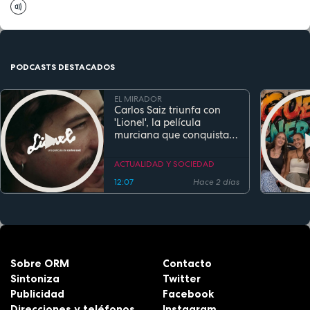
PODCASTS DESTACADOS
EL MIRADOR
Carlos Saiz triunfa con
'Lionel', la película
murciana que conquista
festivales antes de su
estreno
ACTUALIDAD Y SOCIEDAD
12:07
Hace 2 días
Sobre ORM
Contacto
Sintoniza
Twitter
Publicidad
Facebook
Direcciones y teléfonos
Instagram