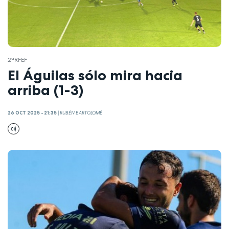
2ªRFEF
El Águilas sólo mira hacia
arriba (1-3)
26 OCT 2025 - 21:35
|
RUBÉN BARTOLOMÉ