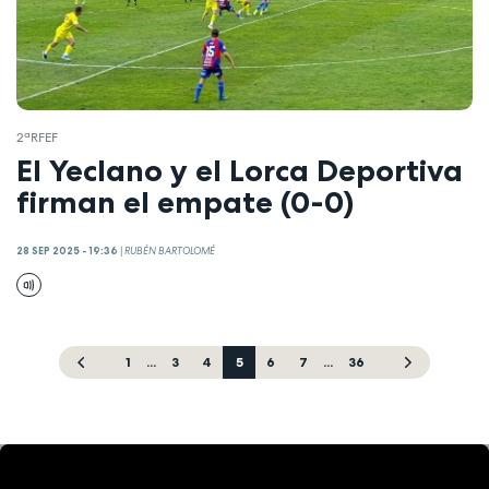
2ªRFEF
El Yeclano y el Lorca Deportiva
firman el empate (0-0)
28 SEP 2025 - 19:36
|
RUBÉN BARTOLOMÉ
1
...
3
4
5
6
7
...
36