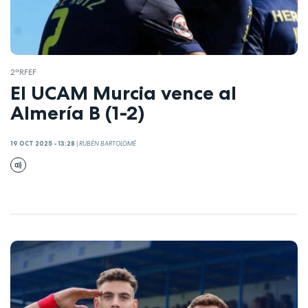
2ªRFEF
El UCAM Murcia vence al
Almería B (1-2)
19 OCT 2025 - 13:28
|
RUBÉN BARTOLOMÉ