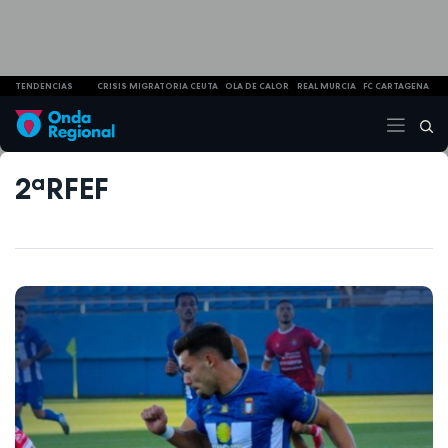
TENDENCIAS
CRISIS MIGRATORIA CEUTA
OLA DE CALOR
REAL MURCIA
FC CARTAGENA
2ªRFEF