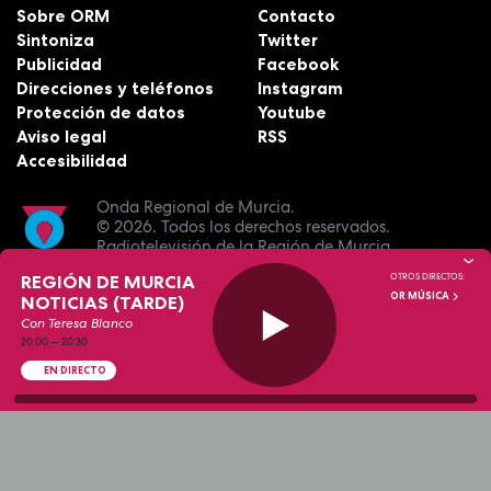
Sobre ORM
Contacto
Sintoniza
Twitter
Publicidad
Facebook
Direcciones y teléfonos
Instagram
Protección de datos
Youtube
Aviso legal
RSS
Accesibilidad
Onda Regional de Murcia.
© 2026.
Todos los derechos reservados.
Radiotelevisión de la Región de Murcia.
REGIÓN DE MURCIA
OTROS DIRECTOS:
OR MÚSICA
NOTICIAS (TARDE)
Con Teresa Blanco
20:00
—
20:30
EN DIRECTO