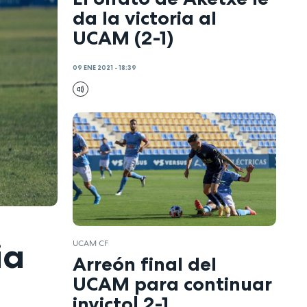
da la victoria al
UCAM (2-1)
09 ENE 2021 - 18:39
ia
UCAM CF
Arreón final del
UCAM para continuar
invicto| 2-1