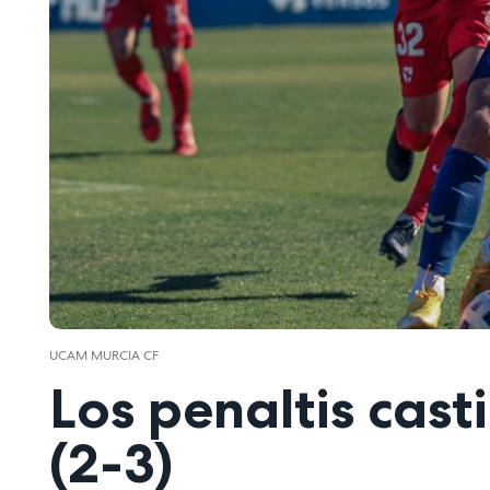
UCAM MURCIA CF
Los penaltis cas
(2-3)