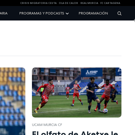
CRISIS MIGRATORIA CEUTA
OLA DE CALOR
REAL MURCIA
FC CARTAGENA
NARIA
PROGRAMAS Y PODCASTS
PROGRAMACIÓN
UCAM MURCIA CF
El olfato de Aketxe le