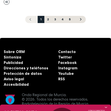
1
2
3
4
5
Sobre ORM
Contacto
Sintoniza
Twitter
Publicidad
Facebook
Direcciones y teléfonos
Instagram
Protección de datos
Youtube
Aviso legal
RSS
Accesibilidad
Onda Regional de Murcia.
© 2026.
Todos los derechos reservados.
Radiotelevisión de la Región de Murcia.
OTROS DIRECTOS: