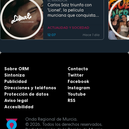
EL MIRADOR
Carlos Saiz triunfa con
'Lionel', la película
murciana que conquista
festivales antes de su
estreno
ACTUALIDAD Y SOCIEDAD
12:07
Hace 1 día
Sobre ORM
Contacto
Sintoniza
Twitter
Publicidad
Facebook
Direcciones y teléfonos
Instagram
Protección de datos
Youtube
Aviso legal
RSS
Accesibilidad
Onda Regional de Murcia.
© 2026.
Todos los derechos reservados.