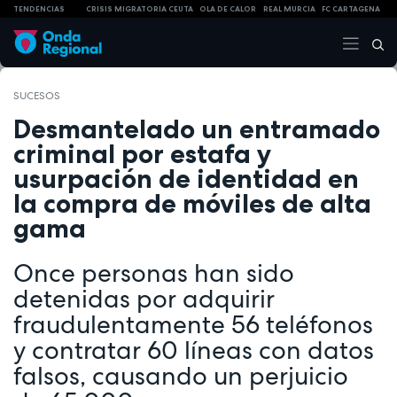
TENDENCIAS
CRISIS MIGRATORIA CEUTA
OLA DE CALOR
REAL MURCIA
FC CARTAGENA
SUCESOS
Desmantelado un entramado
criminal por estafa y
usurpación de identidad en
la compra de móviles de alta
gama
Once personas han sido
detenidas por adquirir
fraudulentamente 56 teléfonos
y contratar 60 líneas con datos
falsos, causando un perjuicio