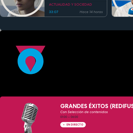
ACTUALIDAD Y SOCIEDAD
33:07
Hace 14 horas
GRANDES ÉXITOS (REDIFU
Con Selección de contenidos
01:00
—
06:00
EN DIRECTO