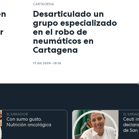
CARTAGENA
en
Desarticulado un
grupo especializado
r
en el robo de
neumáticos en
Cartagena
17 JUL 2024 - 10:16
EL MIRADOR
EL MIRA
Con sumo gusto.
Ceutí i
Nutrición oncológica
declara
de San
Fiesta d