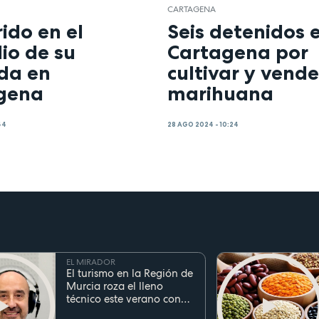
CARTAGENA
ido en el
Seis detenidos 
io de su
Cartagena por
nda en
cultivar y vende
gena
marihuana
44
28 AGO 2024 - 10:24
EL MIRADOR
El turismo en la Región de
Murcia roza el lleno
técnico este verano con
ocupaciones superiores al