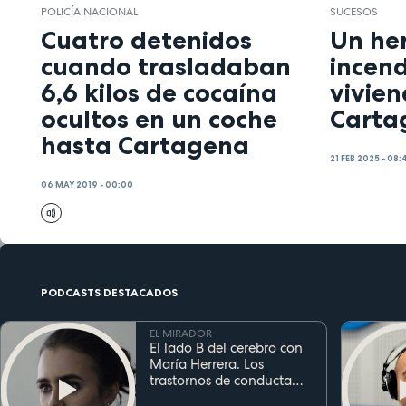
POLICÍA NACIONAL
SUCESOS
Cuatro detenidos
Un her
cuando trasladaban
incend
6,6 kilos de cocaína
vivie
ocultos en un coche
Carta
hasta Cartagena
21 FEB 2025 - 08:
06 MAY 2019 - 00:00
PODCASTS DESTACADOS
EL MIRADOR
El lado B del cerebro con
María Herrera. Los
trastornos de conducta
alimentaria