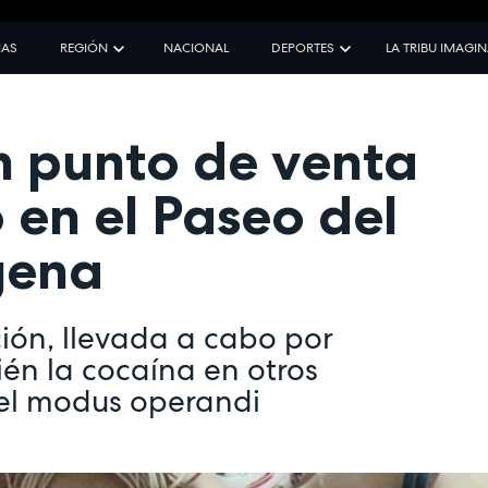
IAS
REGIÓN
NACIONAL
DEPORTES
LA TRIBU IMAGI
 punto de venta
 en el Paseo del
gena
ión, llevada a cabo por
ién la cocaína en otros
del modus operandi