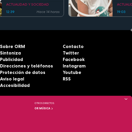
Region
ACTUALIDAD Y SOCIEDAD
ACTUALI
12:39
Hace 14 horas
19:03
Sobre ORM
Contacto
Sintoniza
Twitter
Publicidad
Facebook
Direcciones y teléfonos
Instagram
Protección de datos
Youtube
Aviso legal
RSS
Accesibilidad
OTROS DIRECTOS:
OR MÚSICA