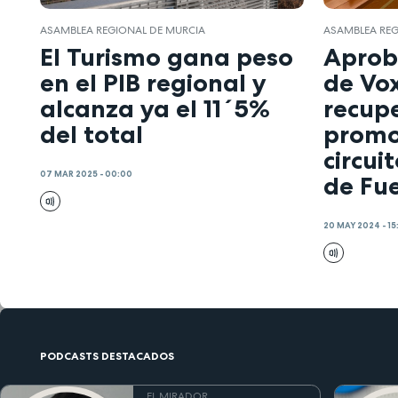
ASAMBLEA REGIONAL DE MURCIA
ASAMBLEA RE
El Turismo gana peso
Aprob
en el PIB regional y
de Vo
alcanza ya el 11´5%
recup
del total
promo
circui
07 MAR 2025 - 00:00
de Fu
20 MAY 2024 - 15
PODCASTS DESTACADOS
EL MIRADOR