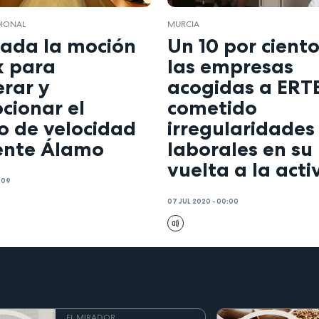
GIONAL
MURCIA
ada la moción
Un 10 por cient
x para
las empresas
erar y
acogidas a ERT
cionar el
cometido
to de velocidad
irregularidades
ente Álamo
laborales en su
vuelta a la acti
:09
07 JUL 2020 - 00:00
EL MIRADOR