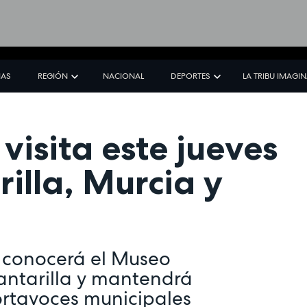
IAS
REGIÓN
NACIONAL
DEPORTES
LA TRIBU IMAGI
 visita este jueves
rilla, Murcia y
mo conocerá el Museo
antarilla y mantendrá
ortavoces municipales