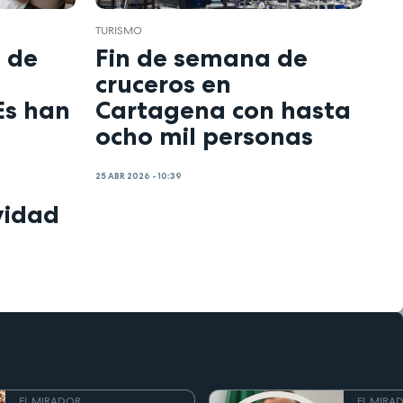
TURISMO
o de
Fin de semana de
cruceros en
Es han
Cartagena con hasta
ocho mil personas
25 ABR 2026 - 10:39
vidad
EL MIRADOR
EL MIRA