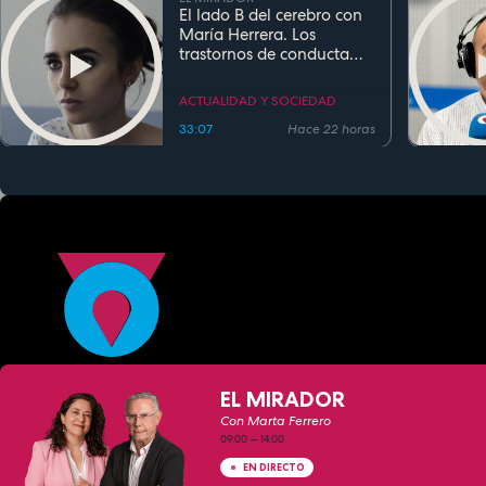
El lado B del cerebro con
María Herrera. Los
trastornos de conducta
alimentaria
ACTUALIDAD Y SOCIEDAD
33:07
Hace 22 horas
EL MIRADOR
Con Marta Ferrero
09:00
—
14:00
EN DIRECTO