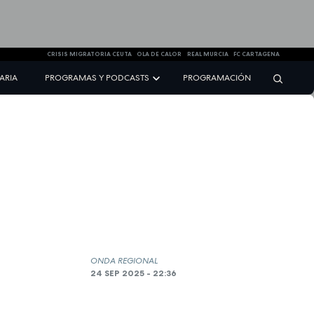
CRISIS MIGRATORIA CEUTA
OLA DE CALOR
REAL MURCIA
FC CARTAGENA
NARIA
PROGRAMAS Y PODCASTS
PROGRAMACIÓN
ONDA REGIONAL
24 SEP 2025 - 22:36