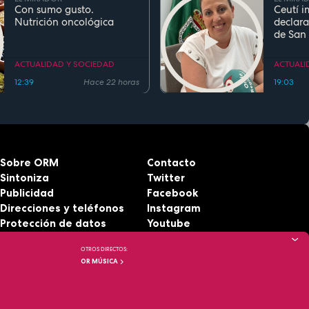
Con sumo gusto.
Ceutí i
Nutrición oncológica
declara
de San
Fiesta d
Region
ACTUALIDAD Y SOCIEDAD
ACTUALI
12:39
Hace 22 horas
19:03
Sobre ORM
Contacto
Sintoniza
Twitter
Publicidad
Facebook
Direcciones y teléfonos
Instagram
Protección de datos
Youtube
Aviso legal
RSS
OTROS DIRECTOS:
Accesibilidad
OR MÚSICA