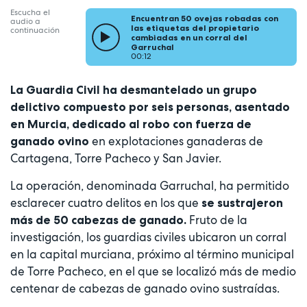
Escucha el
Encuentran 50 ovejas robadas con
audio a
las etiquetas del propietario
continuación
cambiadas en un corral del
Garruchal
00:12
La Guardia Civil ha desmantelado un grupo
delictivo compuesto por seis personas, asentado
en Murcia, dedicado al robo con fuerza de
en explotaciones ganaderas de
ganado ovino
Cartagena, Torre Pacheco y San Javier.
La operación, denominada Garruchal, ha permitido
esclarecer cuatro delitos en los que
se sustrajeron
Fruto de la
más de 50 cabezas de ganado.
investigación, los guardias civiles ubicaron un corral
en la capital murciana, próximo al término municipal
de Torre Pacheco, en el que se localizó más de medio
centenar de cabezas de ganado ovino sustraídas.