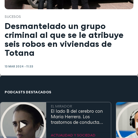
SUCESOS
Desmantelado un grupo
criminal al que se le atribuye
seis robos en viviendas de
Totana
13 MAR 2024 - 11:33
PODCASTS DESTACADOS
EL MIRADOR
El lado B del cerebro con
María Herrera. Los
trastornos de conducta
alimentaria
ACTUALIDAD Y SOCIEDAD