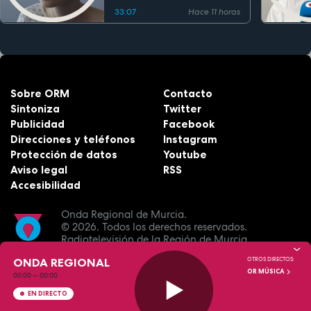
33:07
Hace 11 horas
Sobre ORM
Contacto
Sintoniza
Twitter
Publicidad
Facebook
Direcciones y teléfonos
Instagram
Protección de datos
Youtube
Aviso legal
RSS
Accesibilidad
Onda Regional de Murcia.
© 2026.
Todos los derechos reservados.
Radiotelevisión de la Región de Murcia.
ONDA REGIONAL
OTROS DIRECTOS:
OR MÚSICA
00:00
—
00:00
EN DIRECTO