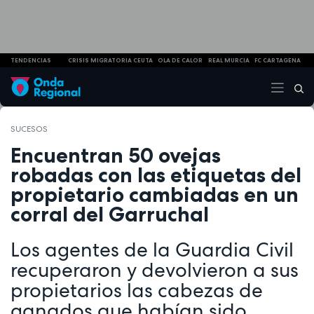
TENDENCIAS
CRISIS MIGRATORIA CEUTA
OLA DE CALOR
REAL MURCIA
FC CARTAGENA
SUCESOS
Encuentran 50 ovejas
robadas con las etiquetas del
propietario cambiadas en un
corral del Garruchal
Los agentes de la Guardia Civil
recuperaron y devolvieron a sus
propietarios las cabezas de
ganados que habían sido