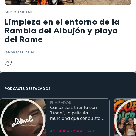
MEDIO AMBIENTE
Limpieza en el entorno de la
Rambla del Albujón y playa
del Rame
15 NOV 2025 - 08:36
PODCASTS DESTACADOS
EL MIRADOR
Carlos Saiz triunfa con
'Lionel', la película
murciana que conquista
festivales antes de su
estreno
ACTUALIDAD Y SOCIEDAD