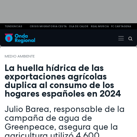
TENDENCIAS
CRISIS MIGRATORIA CEUTA
OLA DE CALOR
REAL MURCIA
FC CARTAGENA
MEDIO AMBIENTE
La huella hídrica de las
exportaciones agrícolas
duplica al consumo de los
hogares españoles en 2024
Julio Barea, responsable de la
campaña de agua de
Greenpeace, asegura que la
agricultura utilizó 4.600