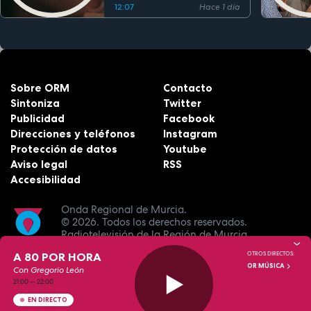
12:07
Hace 1 día
Sobre ORM
Contacto
Sintoniza
Twitter
Publicidad
Facebook
Direcciones y teléfonos
Instagram
Protección de datos
Youtube
Aviso legal
RSS
Accesibilidad
Onda Regional de Murcia.
© 2026.
Todos los derechos reservados.
Radiotelevisión de la Región de Murcia.
A 80 POR HORA
OTROS DIRECTOS:
OR MÚSICA
Con Gregorio León
21:00
—
22:00
EN DIRECTO