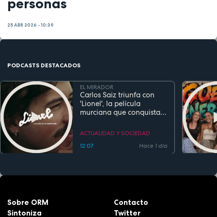
personas
25 ABR 2026 - 10:39
PODCASTS DESTACADOS
EL MIRADOR
Carlos Saiz triunfa con
'Lionel', la película
murciana que conquista
festivales antes de su
estreno
ACTUALIDAD Y SOCIEDAD
12:07
Hace 1 día
Sobre ORM
Contacto
Sintoniza
Twitter