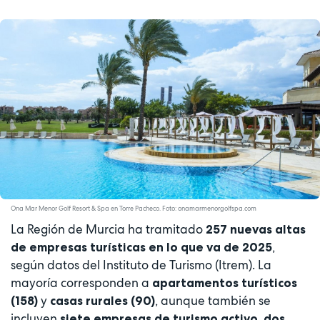
Ona Mar Menor Golf Resort & Spa en Torre Pacheco. Foto: onamarmenorgolfspa.com
La Región de Murcia ha tramitado
257 nuevas altas
,
de empresas turísticas en lo que va de 2025
según datos del Instituto de Turismo (Itrem). La
mayoría corresponden a
apartamentos turísticos
y
, aunque también se
(158)
casas rurales (90)
incluyen
siete empresas de turismo activo, dos