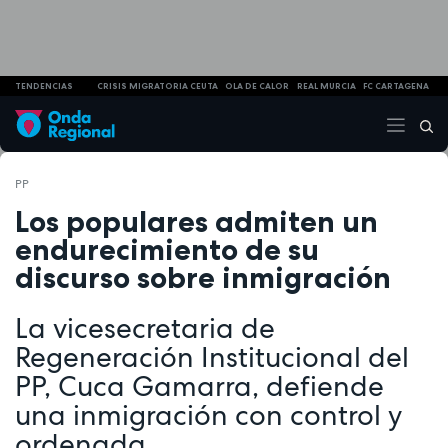
TENDENCIAS
CRISIS MIGRATORIA CEUTA
OLA DE CALOR
REAL MURCIA
FC CARTAGENA
PP
Los populares admiten un
endurecimiento de su
discurso sobre inmigración
La vicesecretaria de
Regeneración Institucional del
PP, Cuca Gamarra, defiende
una inmigración con control y
ordenada