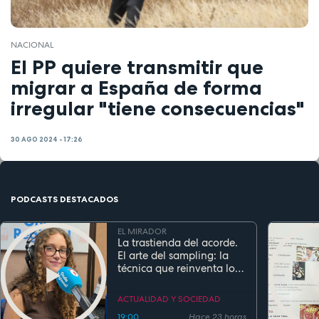
NACIONAL
El PP quiere transmitir que
migrar a España de forma
irregular "tiene consecuencias"
30 AGO 2024 - 17:26
PODCASTS DESTACADOS
EL MIRADOR
La trastienda del acorde.
El arte del sampling: la
técnica que reinventa los
clásicos en la música
actual
ACTUALIDAD Y SOCIEDAD
19:00
Hace 23 horas