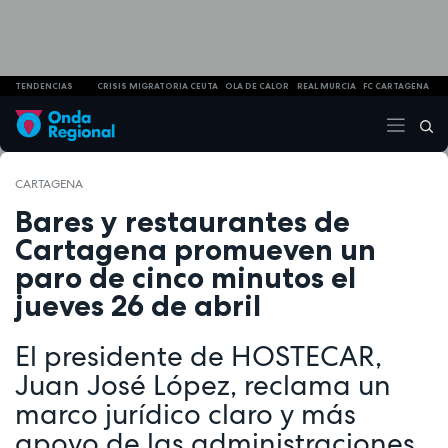
TENDENCIAS
CRISIS MIGRATORIA CEUTA
OLA DE CALOR
REAL MURCIA
FC CARTAGENA
CARTAGENA
Bares y restaurantes de
Cartagena promueven un
paro de cinco minutos el
jueves 26 de abril
El presidente de HOSTECAR,
Juan José López, reclama un
marco jurídico claro y más
apoyo de las administraciones