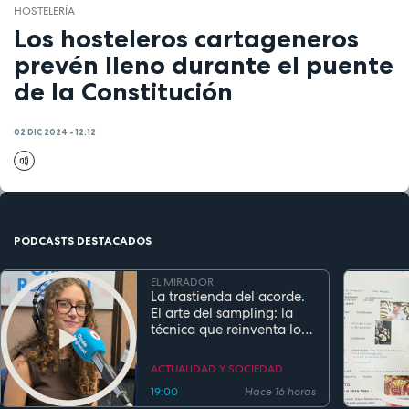
HOSTELERÍA
Los hosteleros cartageneros
prevén lleno durante el puente
de la Constitución
02 DIC 2024 - 12:12
PODCASTS DESTACADOS
EL MIRADOR
La trastienda del acorde.
El arte del sampling: la
técnica que reinventa los
clásicos en la música
actual
ACTUALIDAD Y SOCIEDAD
19:00
Hace 16 horas