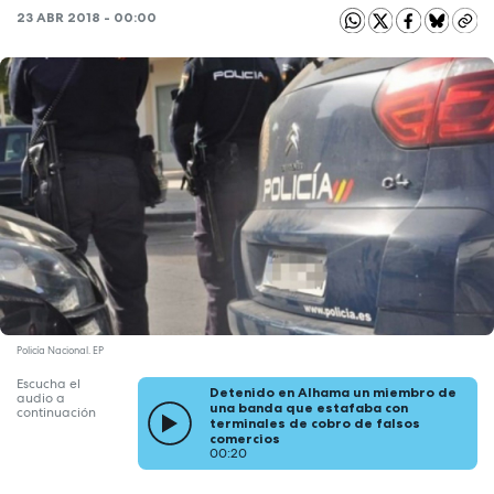
23 ABR 2018 - 00:00
Policía Nacional. EP
Escucha el
Detenido en Alhama un miembro de
audio a
una banda que estafaba con
continuación
terminales de cobro de falsos
comercios
00:20