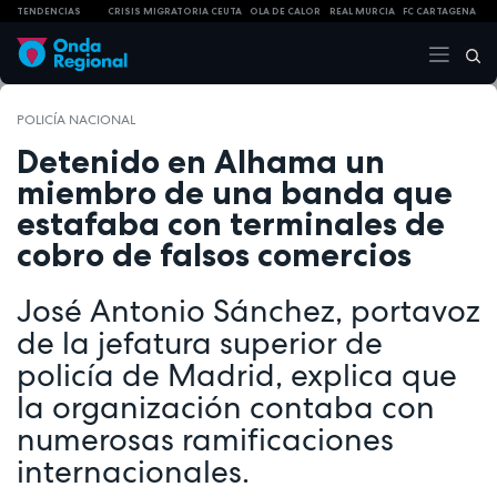
TENDENCIAS
CRISIS MIGRATORIA CEUTA
OLA DE CALOR
REAL MURCIA
FC CARTAGENA
POLICÍA NACIONAL
Detenido en Alhama un
miembro de una banda que
estafaba con terminales de
cobro de falsos comercios
José Antonio Sánchez, portavoz
de la jefatura superior de
policía de Madrid, explica que
la organización contaba con
numerosas ramificaciones
internacionales.