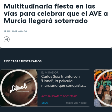
Multitudinaria fiesta en las
vías para celebrar que el AVE a
Murcia llegará soterrado
18 JUL 2018 - 00:00
PODCASTS DESTACADOS
EL MIRADOR
Carlos Saiz triunfa con
'Lionel', la película
murciana que conquista
festivales antes de su
estreno
ACTUALIDAD Y SOCIEDAD
12:07
Hace 20 horas