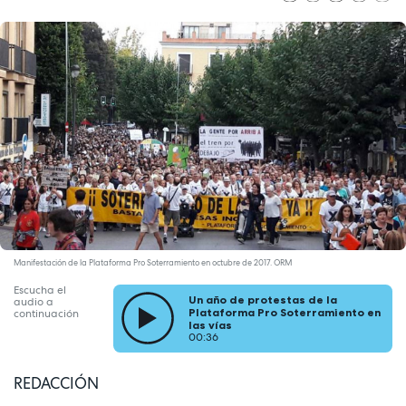
Manifestación de la Plataforma Pro Soterramiento en octubre de 2017. ORM
Escucha el
Un año de protestas de la
audio a
Plataforma Pro Soterramiento en
continuación
las vías
00:36
REDACCIÓN