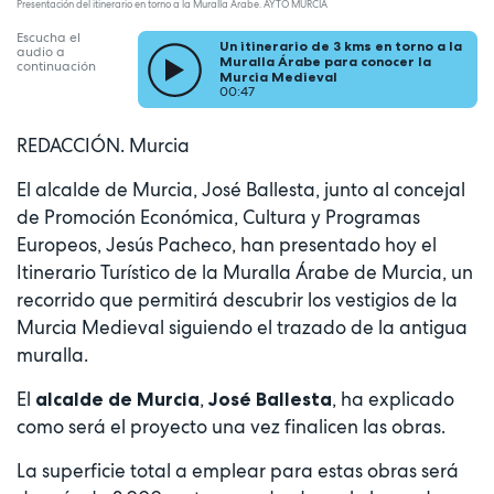
Presentación del itinerario en torno a la Muralla Árabe. AYTO MURCIA
Escucha el
Un itinerario de 3 kms en torno a la
audio a
Muralla Árabe para conocer la
continuación
Murcia Medieval
00:47
REDACCIÓN. Murcia
El alcalde de Murcia, José Ballesta, junto al concejal
de Promoción Económica, Cultura y Programas
Europeos, Jesús Pacheco, han presentado hoy el
Itinerario Turístico de la Muralla Árabe de Murcia, un
recorrido que permitirá descubrir los vestigios de la
Murcia Medieval siguiendo el trazado de la antigua
muralla.
El
,
, ha explicado
alcalde de Murcia
José Ballesta
como será el proyecto una vez finalicen las obras.
La superficie total a emplear para estas obras será