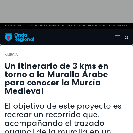
TENDENCIAS
CRISIS MIGRATORIA CEUTA
OLA DE CALOR
REAL MURCIA
FC CARTAGENA
MURCIA
Un itinerario de 3 kms en
torno a la Muralla Árabe
para conocer la Murcia
Medieval
El objetivo de este proyecto es
recrear un recorrido que,
acompañando el trazado
original de la muralla en un