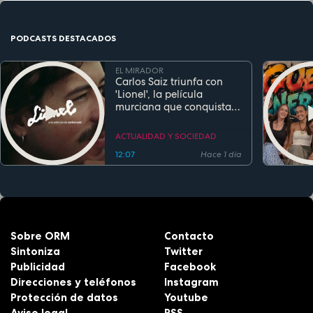
PODCASTS DESTACADOS
EL MIRADOR
Carlos Saiz triunfa con
'Lionel', la película
murciana que conquista
festivales antes de su
estreno
ACTUALIDAD Y SOCIEDAD
12:07
Hace 1 día
Sobre ORM
Contacto
Sintoniza
Twitter
Publicidad
Facebook
Direcciones y teléfonos
Instagram
Protección de datos
Youtube
Aviso legal
RSS