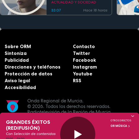
ACTUALIDAD Y SOCIEDAD
33:07
Hace 18 horas
Sobre ORM
Contacto
Sintoniza
Twitter
Publicidad
Facebook
Direcciones y teléfonos
Instagram
Protección de datos
Youtube
Aviso legal
RSS
Accesibilidad
Onda Regional de Murcia.
© 2026.
Todos los derechos reservados.
Radiotelevisión de la Región de Murcia.
GRANDES ÉXITOS
OTROS DIRECTOS:
OR MÚSICA
(REDIFUSIÓN)
Con Selección de contenidos