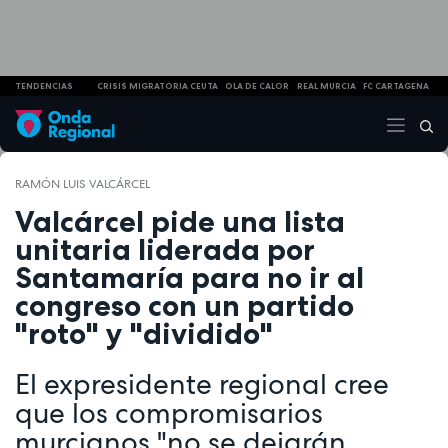
TENDENCIAS
CRISIS MIGRATORIA CEUTA
OLA DE CALOR
REAL MURCIA
FC CARTAGENA
RAMÓN LUIS VALCÁRCEL
Valcárcel pide una lista
unitaria liderada por
Santamaría para no ir al
congreso con un partido
"roto" y "dividido"
El expresidente regional cree
que los compromisarios
murcianos "no se dejarán