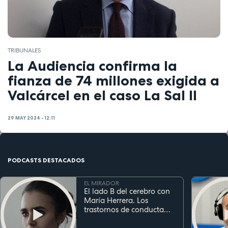
TRIBUNALES
La Audiencia confirma la
fianza de 74 millones exigida a
Valcárcel en el caso La Sal II
29 MAY 2024 - 12:11
PODCASTS DESTACADOS
EL MIRADOR
El lado B del cerebro con
María Herrera. Los
trastornos de conducta
alimentaria