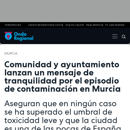
TENDENCIAS
CRISIS MIGRATORIA CEUTA
OLA DE CALOR
REAL MURCIA
FC CARTAGENA
MURCIA
Comunidad y ayuntamiento
lanzan un mensaje de
tranquilidad por el episodio
de contaminación en Murcia
Aseguran que en ningún caso
se ha superado el umbral de
toxicidad leve y que la ciudad
es una de las pocas de España