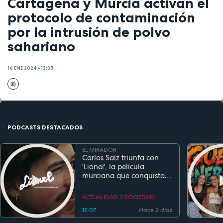
Cartagena y Murcia activan el
protocolo de contaminación
por la intrusión de polvo
sahariano
16 ENE 2024 - 13:35
PODCASTS DESTACADOS
EL MIRADOR
Carlos Saiz triunfa con
'Lionel', la película
murciana que conquista
festivales antes de su
estreno
ACTUALIDAD Y SOCIEDAD
12:07
Hace 2 días