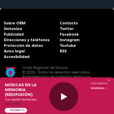
Sobre ORM
Contacto
Sintoniza
Twitter
Publicidad
Facebook
Direcciones y teléfonos
Instagram
Protección de datos
Youtube
Aviso legal
RSS
Accesibilidad
Onda Regional de Murcia.
© 2026.
Todos los derechos reservados.
Radiotelevisión de la Región de Murcia.
MÚSICAS EN LA
OTROS DIRECTOS:
OR MÚSICA
MEMORIA
(REDIFUSIÓN)
Con Adolfo Fernández
06:00
—
08:00
EN DIRECTO