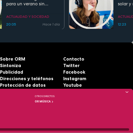
para un verano sin
solar y
ahogamientos. Conoce la
regla de los 5 segundos
ACTUALIDAD Y SOCIEDAD
ACTUALI
20:05
Hace 1 día
12:23
Sobre ORM
Contacto
Sintoniza
Twitter
Publicidad
Facebook
Direcciones y teléfonos
Instagram
Protección de datos
Youtube
Aviso legal
RSS
OTROS DIRECTOS:
Accesibilidad
OR MÚSICA