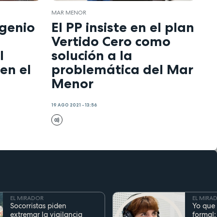
MAR MENOR
ngenio
El PP insiste en el plan
Vertido Cero como
l
solución a la
en el
problemática del Mar
Menor
19 AGO 2021 - 13:56
EL MIRADOR
EL MIRA
Socorristas piden
Yo que 
extremar la vigilancia
formal: