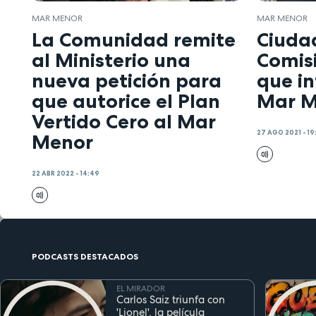
MAR MENOR
MAR MENOR
La Comunidad remite
Ciuda
al Ministerio una
Comis
nueva petición para
que in
que autorice el Plan
Mar M
Vertido Cero al Mar
27 AGO 2021 - 19
Menor
22 ABR 2022 - 14:49
PODCASTS DESTACADOS
EL MIRADOR
Carlos Saiz triunfa con
'Lionel', la película