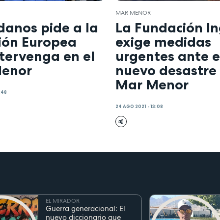
MAR MENOR
danos pide a la
La Fundación I
ión Europea
exige medidas
tervenga en el
urgentes ante e
enor
nuevo desastre 
Mar Menor
:48
24 AGO 2021 - 13:08
EL MIRADOR
Guerra generacional: El
nuevo diccionario que