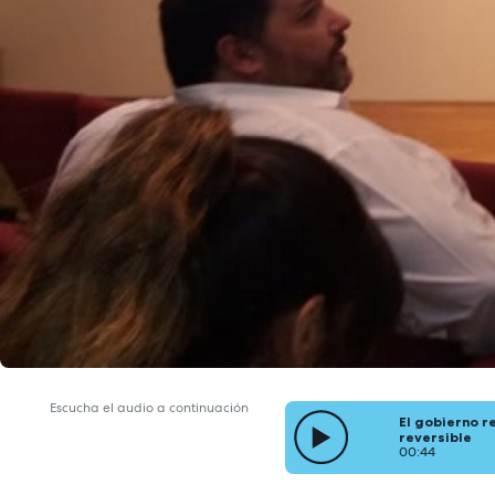
Escucha el audio a continuación
El gobierno r
reversible
00:44