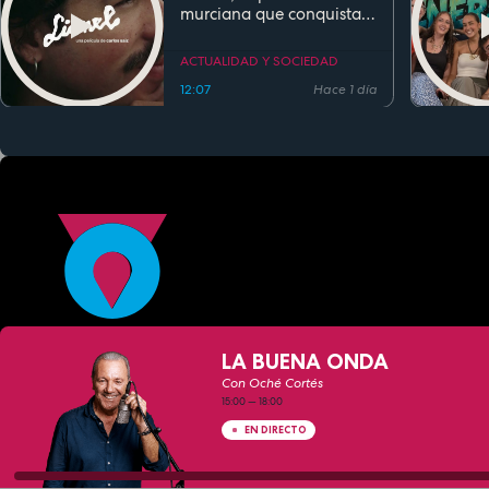
murciana que conquista
festivales antes de su
estreno
ACTUALIDAD Y SOCIEDAD
12:07
Hace 1 día
LA BUENA ONDA
Con Oché Cortés
15:00
—
18:00
EN DIRECTO