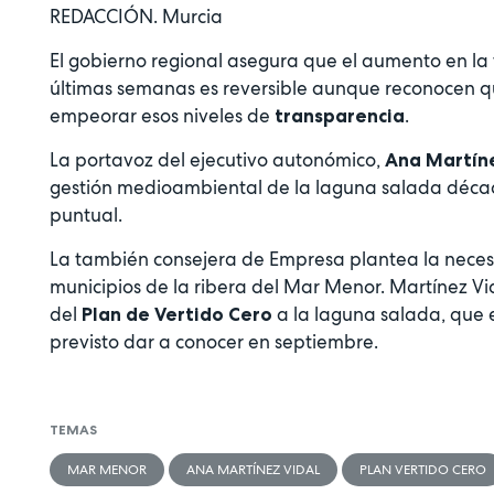
REDACCIÓN. Murcia
El gobierno regional asegura que el aumento en la
últimas semanas es reversible aunque reconocen que
empeorar esos niveles de
.
transparencia
La portavoz del ejecutivo autonómico,
Ana Martíne
gestión medioambiental de la laguna salada décad
puntual.
La también consejera de Empresa plantea la necesi
municipios de la ribera del Mar Menor. Martínez 
del
a la laguna salada, que e
Plan de Vertido Cero
previsto dar a conocer en septiembre.
TEMAS
MAR MENOR
ANA MARTÍNEZ VIDAL
PLAN VERTIDO CERO