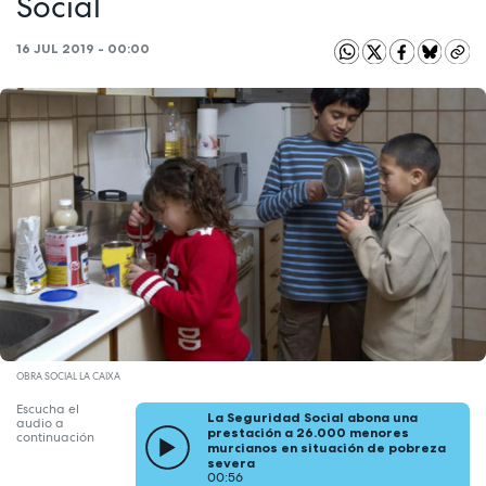
Social
16 JUL 2019 - 00:00
OBRA SOCIAL LA CAIXA
Escucha el
La Seguridad Social abona una
audio a
prestación a 26.000 menores
continuación
murcianos en situación de pobreza
severa
00:56