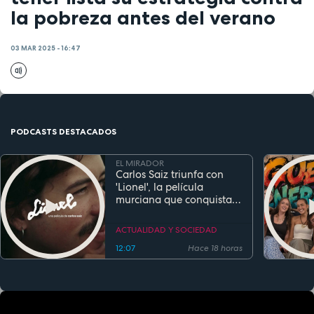
la pobreza antes del verano
03 MAR 2025 - 16:47
PODCASTS DESTACADOS
EL MIRADOR
Carlos Saiz triunfa con
'Lionel', la película
murciana que conquista
festivales antes de su
estreno
ACTUALIDAD Y SOCIEDAD
12:07
Hace 18 horas