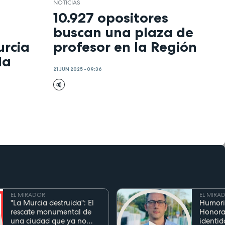
NOTICIAS
10.927 opositores
buscan una plaza de
rcia
profesor en la Región
la
21 JUN 2025 - 09:36
EL MIRADOR
EL MIRA
"La Murcia destruida": El
Humori
rescate monumental de
Honora
una ciudad que ya no
identid