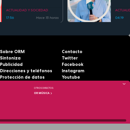
existe
el inge
Cierva 
ACTUALIDAD Y SOCIEDAD
ACTUALI
gentili
17:56
Hace 15 horas
04:19
Sobre ORM
Contacto
Sintoniza
Twitter
Publicidad
Facebook
Direcciones y teléfonos
Instagram
Protección de datos
Youtube
Aviso legal
RSS
OTROS DIRECTOS:
Accesibilidad
OR MÚSICA