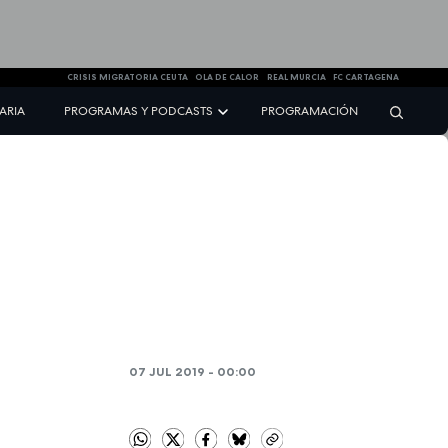
CRISIS MIGRATORIA CEUTA
OLA DE CALOR
REAL MURCIA
FC CARTAGENA
NARIA
PROGRAMAS Y PODCASTS
PROGRAMACIÓN
07 JUL 2019 - 00:00