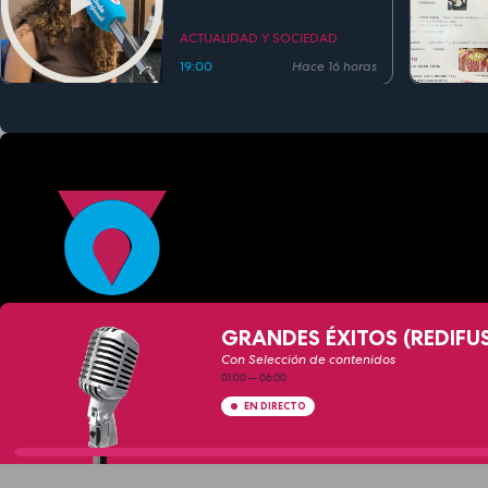
clásicos en la música
actual
ACTUALIDAD Y SOCIEDAD
19:00
Hace 16 horas
GRANDES ÉXITOS (REDIFU
Con Selección de contenidos
01:00
—
06:00
EN DIRECTO