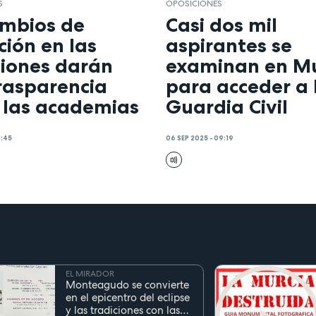
S
OPOSICIONES
ambios de
Casi dos mil
ión en las
aspirantes se
ciones darán
examinan en Mu
rasparencia
para acceder a 
 las academias
Guardia Civil
8:45
06 SEP 2025 - 09:19
EL MIRADOR
Monteagudo se convierte
en el epicentro del eclipse
y las tradiciones con las