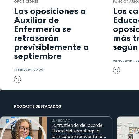
OPOSICIONES
FUNCIONARIO
Las oposiciones a
Los c
Auxiliar de
Educac
Enfermería se
oposi
retrasarán
más t
previsiblemente a
según
septiembre
02 NOV 2025 - 0
19 FEB 2019 - 00:00
PODCASTS DESTACADOS
EL MIRADOR
La trastienda del acorde.
El arte del sampling: la
técnica que reinventa los