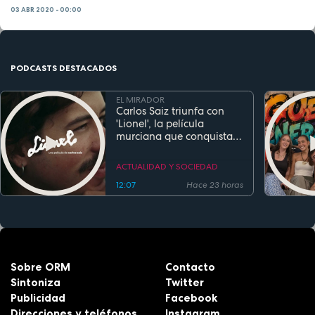
03 ABR 2020 - 00:00
PODCASTS DESTACADOS
EL MIRADOR
Carlos Saiz triunfa con
'Lionel', la película
murciana que conquista
festivales antes de su
estreno
ACTUALIDAD Y SOCIEDAD
12:07
Hace 23 horas
Sobre ORM
Contacto
Sintoniza
Twitter
Publicidad
Facebook
Direcciones y teléfonos
Instagram