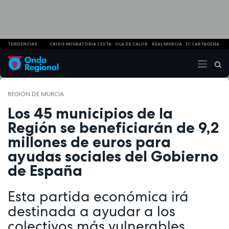
TENDENCIAS
CRISIS MIGRATORIA CEUTA
OLA DE CALOR
REAL MURCIA
FC CARTAGENA
REGIÓN DE MURCIA
Los 45 municipios de la
Región se beneficiarán de 9,2
millones de euros para
ayudas sociales del Gobierno
de España
Esta partida económica irá
destinada a ayudar a los
colectivos más vulnerables,