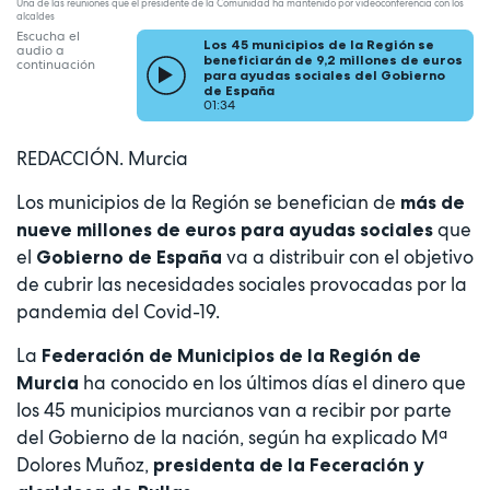
Una de las reuniones que el presidente de la Comunidad ha mantenido por videoconferencia con los
alcaldes
Escucha el
Los 45 municipios de la Región se
audio a
beneficiarán de 9,2 millones de euros
continuación
para ayudas sociales del Gobierno
de España
01:34
REDACCIÓN. Murcia
Los municipios de la Región se benefician de
más de
que
nueve millones de euros para ayudas sociales
el
va a distribuir con el objetivo
Gobierno de España
de cubrir las necesidades sociales provocadas por la
pandemia del Covid-19.
La
Federación de Municipios de la Región de
ha conocido en los últimos días el dinero que
Murcia
los 45 municipios murcianos van a recibir por parte
del Gobierno de la nación, según ha explicado Mª
Dolores Muñoz,
presidenta de la Feceración y