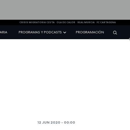
CRISIS MIGRATORIA CEUTA
OLA DE CALOR
REAL MURCIA
FC CARTAGENA
NARIA
PROGRAMAS Y PODCASTS
PROGRAMACIÓN
12 JUN 2020 - 00:00