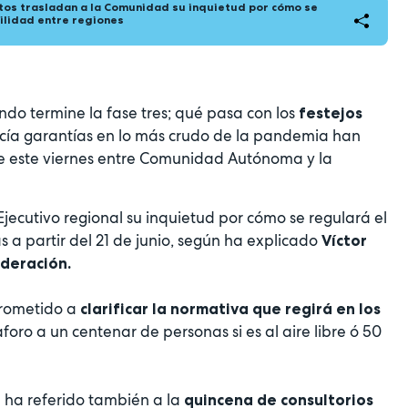
os trasladan a la Comunidad su inquietud por cómo se
ilidad entre regiones
ndo termine la fase tres; qué pasa con los
festejos
cía garantías en lo más crudo de la pandemia han
 de este viernes entre Comunidad Autónoma y la
jecutivo regional su inquietud por cómo se regulará el
a partir del 21 de junio, según ha explicado
Víctor
ederación.
prometido a
clarificar la normativa que regirá en los
 aforo a un centenar de personas si es al aire libre ó 50
e ha referido también a la
quincena de consultorios