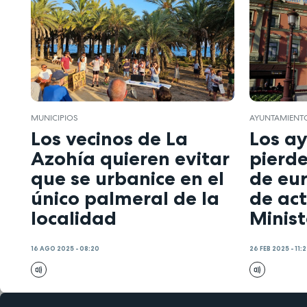
MUNICIPIOS
AYUNTAMIENT
Los vecinos de La
Los a
Azohía quieren evitar
pierde
que se urbanice en el
de eur
único palmeral de la
de act
localidad
Minist
16 AGO 2025 - 08:20
26 FEB 2025 - 11: