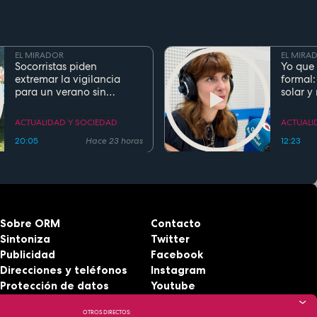
EL MIRADOR
EL MIRA
Socorristas piden
Yo que 
extremar la vigilancia
formal:
para un verano sin
solar y
ahogamientos. Conoce la
regla de los 5 segundos
ACTUALIDAD Y SOCIEDAD
ACTUALI
20:05
Hace 23 horas
12:23
Sobre ORM
Contacto
Sintoniza
Twitter
Publicidad
Facebook
Direcciones y teléfonos
Instagram
Protección de datos
Youtube
Aviso legal
RSS
OTROS DIRECTOS:
Accesibilidad