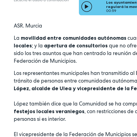
Los ayuntamient
regulará la mov
00:59
ASR. Murcia
La
cua
movilidad entre comunidades autónomas
; y la
que no ofre
locales
apertura de consultorios
sido los tres asuntos que han centrado la reunión
Federación de Municipios.
Los representantes municipales han transmitido al E
tránsito de personas entre comunidades autónomas 
López, alcalde de Ulea y vicepresidente de la F
López también dice que la Comunidad se ha com
, con restricciones de
festejos locales veraniegos
personas si es interior.
El vicepresidente de la Federación de Municipios s