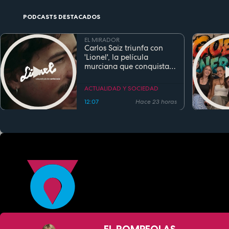
PODCASTS DESTACADOS
EL MIRADOR
Carlos Saiz triunfa con
'Lionel', la película
murciana que conquista
festivales antes de su
estreno
ACTUALIDAD Y SOCIEDAD
12:07
Hace 23 horas
EL ROMPEOLAS