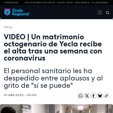
TENDENCIAS
CRISIS MIGRATORIA CEUTA
OLA DE CALOR
REAL MURCIA
FC CARTAGENA
YECLA
VIDEO | Un matrimonio
octogenario de Yecla recibe
el alta tras una semana con
coronavirus
El personal sanitario les ha
despedido entre aplausos y al
grito de "sí se puede"
01 ABR 2020 - 00:00