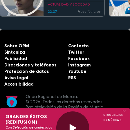
ACTUALIDAD Y SOCIEDAD
33:07
Hace 16 horas
Sobre ORM
Contacto
Sintoniza
Twitter
Publicidad
Facebook
Direcciones y teléfonos
Instagram
Protección de datos
Youtube
Aviso legal
RSS
Accesibilidad
Onda Regional de Murcia.
© 2026.
Todos los derechos reservados.
Radiotelevisión de la Región de Murcia.
GRANDES ÉXITOS
OTROS DIRECTOS:
OR MÚSICA
(REDIFUSIÓN)
Con Selección de contenidos