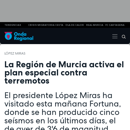
TENDENCIAS
CRISIS MIGRATORIA CEUTA
OLA DE CALOR
REAL MURCIA
FC CARTAGENA
LÓPEZ MIRAS
La Región de Murcia activa el
plan especial contra
terremotos
El presidente López Miras ha
visitado esta mañana Fortuna,
donde se han producido cinco
seísmos en los últimos días, el
de ayer de 3'6 de magnitud