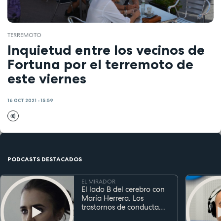
TERREMOTO
Inquietud entre los vecinos de
Fortuna por el terremoto de
este viernes
16 OCT 2021 - 15:59
PODCASTS DESTACADOS
EL MIRADOR
El lado B del cerebro con
María Herrera. Los
trastornos de conducta
alimentaria