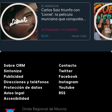
EL MIRADOR
Carlos Saiz triunfa con
'Lionel', la película
murciana que conquista
festivales antes de su
estreno
ACTUALIDAD Y SOCIEDAD
12:07
Hace 1 día
Sobre ORM
Contacto
Sintoniza
Twitter
Publicidad
Facebook
Direcciones y teléfonos
Instagram
Protección de datos
Youtube
Aviso legal
RSS
Accesibilidad
Onda Regional de Murcia.