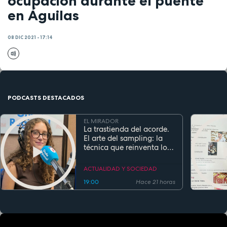
ocupación durante el puente
en Águilas
08 DIC 2021 - 17:14
PODCASTS DESTACADOS
EL MIRADOR
La trastienda del acorde.
El arte del sampling: la
técnica que reinventa los
clásicos en la música
actual
ACTUALIDAD Y SOCIEDAD
19:00
Hace 21 horas