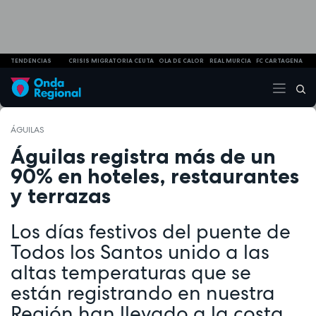
TENDENCIAS
CRISIS MIGRATORIA CEUTA
OLA DE CALOR
REAL MURCIA
FC CARTAGENA
ÁGUILAS
Águilas registra más de un
90% en hoteles, restaurantes
y terrazas
Los días festivos del puente de
Todos los Santos unido a las
altas temperaturas que se
están registrando en nuestra
Región han llevado a la costa,