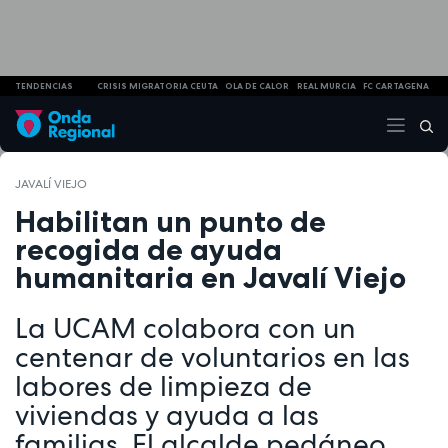
TENDENCIAS
CRISIS MIGRATORIA CEUTA
OLA DE CALOR
REAL MURCIA
FC CARTAGENA
JAVALÍ VIEJO
Habilitan un punto de
recogida de ayuda
humanitaria en Javalí Viejo
La UCAM colabora con un
centenar de voluntarios en las
labores de limpieza de
viviendas y ayuda a las
familias. El alcalde pedáneo,