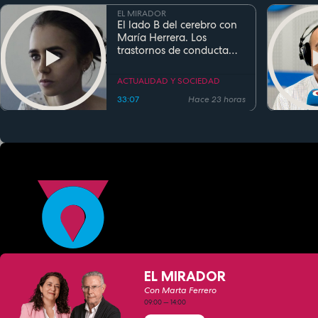
EL MIRADOR
El lado B del cerebro con
María Herrera. Los
trastornos de conducta
alimentaria
ACTUALIDAD Y SOCIEDAD
33:07
Hace 23 horas
EL MIRADOR
Con Marta Ferrero
09:00
—
14:00