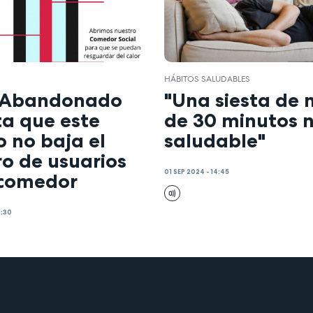
HÁBITOS SALUDABLES
 Abandonado
"Una siesta de
ta que este
de 30 minutos n
 no baja el
saludable"
o de usuarios
01 SEP 2024 - 14:45
 comedor
9:30