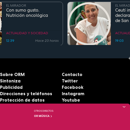
EL MIRADOR
EL MIRA
Con sumo gusto.
Ceutí i
Nutrición oncológica
declara
de San
Fiesta d
Region
ACTUALIDAD Y SOCIEDAD
ACTUALI
12:39
Hace 23 horas
19:03
Sobre ORM
Contacto
Sintoniza
Twitter
Publicidad
Facebook
Direcciones y teléfonos
Instagram
Protección de datos
Youtube
Aviso legal
RSS
OTROS DIRECTOS:
Accesibilidad
OR MÚSICA