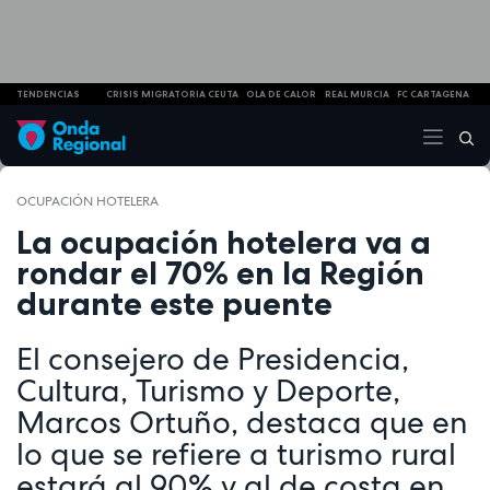
TENDENCIAS
CRISIS MIGRATORIA CEUTA
OLA DE CALOR
REAL MURCIA
FC CARTAGENA
OCUPACIÓN HOTELERA
La ocupación hotelera va a
rondar el 70% en la Región
durante este puente
El consejero de Presidencia,
Cultura, Turismo y Deporte,
Marcos Ortuño, destaca que en
lo que se refiere a turismo rural
estará al 90% y al de costa en