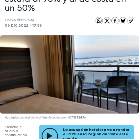
un 50%
ONDA REGIONAL
06 DIC 2022 - 17:56
Habitación de hotel frente al Mar Menor. Imagen: HOTEL RIBERA
Escucha el
La ocupación hotelera va a rondar
audio a
el 70% en la Región durante este
continuación
puente