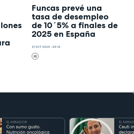
Funcas prevé una
tasa de desempleo
llones
de 10´5% a finales de
2025 en España
ara
21 OCT 2024 - 20:16
EL MIRADOR
EL MIRA
Con sumo gusto.
Ceutí i
Nutrición oncológica
declara