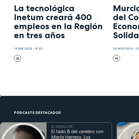
La tecnológica
Murcia
Inetum creará 400
del C
empleos en la Región
Econo
en tres años
Solida
14 ENE 2025 - 19:33
26 NOV 2024 - 12
PODCASTS DESTACADOS
EL MIRADOR
El lado B del cerebro con
María Herrera. Los