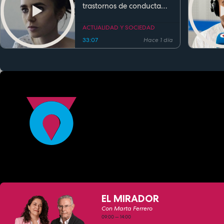
trastornos de conducta
alimentaria
ACTUALIDAD Y SOCIEDAD
33:07
Hace 1 día
EL MIRADOR
Con Marta Ferrero
09:00
—
14:00