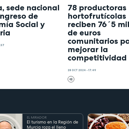
, sede nacional
78 productoras
ongreso de
hortofrutícolas
mía Social y
reciben 76´5 mi
ria
de euros
comunitarios p
:37
mejorar la
competitividad
28 OCT 2024 - 17:49
EL MIRADOR
El turismo en la Región de
Murcia roza el lleno