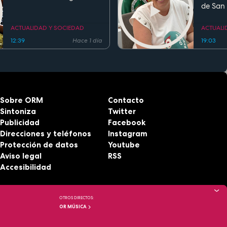
de San
Fiesta d
Region
ACTUALIDAD Y SOCIEDAD
ACTUALI
12:39
Hace 1 día
19:03
Sobre ORM
Contacto
Sintoniza
Twitter
Publicidad
Facebook
Direcciones y teléfonos
Instagram
Protección de datos
Youtube
Aviso legal
RSS
Accesibilidad
OTROS DIRECTOS:
OR MÚSICA