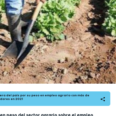
era del país por su peso en empleo agrario con más de
dores en 2021
en peso del sector agrario sobre el empleo