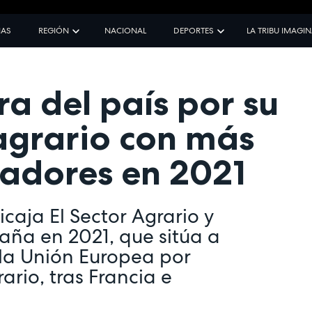
IAS
REGIÓN
NACIONAL
DEPORTES
LA TRIBU IMAGI
a del país por su
agrario con más
jadores en 2021
caja El Sector Agrario y
paña en 2021, que sitúa a
 la Unión Europea por
ario, tras Francia e