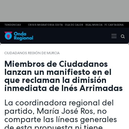
TENDENCIAS
CRISIS MIGRATORIA CEUTA
OLA DE CALOR
REAL MURCIA
FC CARTAGENA
CIUDADANOS REGIÓN DE MURCIA
Miembros de Ciudadanos
lanzan un manifiesto en el
que reclaman la dimisión
inmediata de Inés Arrimadas
La coordinadora regional del
partido, María José Ros, no
comparte las líneas generales
de esta propuesta ni tiene