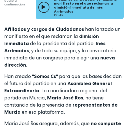
audio a
manifiesto en el que reclaman la
continuación
dimisión inmediata de Inés
Arrimadas
00:42
han lanzado un
Afiliados y cargos de Ciudadanos
manifiesto en el que reclaman la
dimisión
de la presidenta del partido,
inmediata
Inés
, y de todo su equipo, y la convocatoria
Arrimadas
inmediata de un congreso para elegir una
nueva
.
dirección
Han creado
para que las bases decidan
"Somos Cs"
el futuro del partido en una
Asamblea General
. La coordinadora regional del
Extraordinaria
partido en Murcia,
, no tiene
María José Ros
constancia de la presencia de
representantes de
en esa plataforma.
Murcia
María José Ros asegura, además, que
no comparte