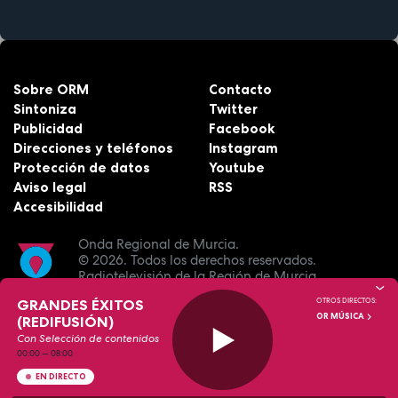
Sobre ORM
Contacto
Sintoniza
Twitter
Publicidad
Facebook
Direcciones y teléfonos
Instagram
Protección de datos
Youtube
Aviso legal
RSS
Accesibilidad
Onda Regional de Murcia.
© 2026.
Todos los derechos reservados.
Radiotelevisión de la Región de Murcia.
GRANDES ÉXITOS
OTROS DIRECTOS:
OR MÚSICA
(REDIFUSIÓN)
Con Selección de contenidos
00:00
—
08:00
EN DIRECTO