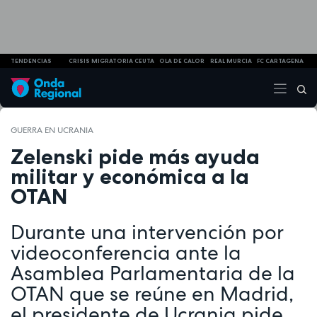
TENDENCIAS
CRISIS MIGRATORIA CEUTA
OLA DE CALOR
REAL MURCIA
FC CARTAGENA
GUERRA EN UCRANIA
Zelenski pide más ayuda
militar y económica a la
OTAN
Durante una intervención por
videoconferencia ante la
Asamblea Parlamentaria de la
OTAN que se reúne en Madrid,
el presidente de Ucrania pide