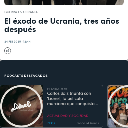
GUERRA EN UCRANIA
El éxodo de Ucrania, tres años
después
24 FEB 2025 - 12:44
PODCASTS DESTACADOS
EL MIRADOR
Carlos Saiz triunfa con
'Lionel', la película
murciana que conquista
festivales antes de su
estreno
ACTUALIDAD Y SOCIEDAD
12:07
Hace 14 horas