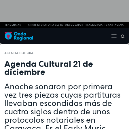
TENDENCIAS
CRISIS MIGRATORIA CEUTA
OLA DE CALOR
REAL MURCIA
FC CARTAGENA
AGENDA CULTURAL
Agenda Cultural 21 de
diciembre
Anoche sonaron por primera
vez tres piezas cuyas partituras
llevaban escondidas más de
cuatro siglos dentro de unos
protocolos notariales en
Caravaca. Es el Early Music