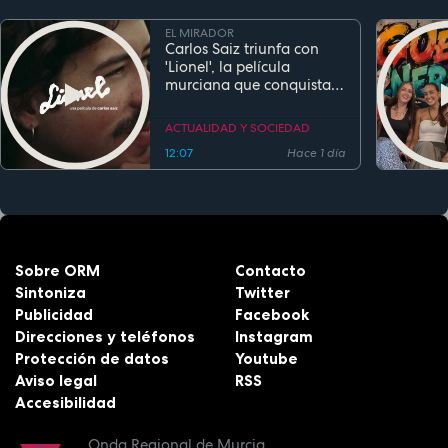
EL MIRADOR
Carlos Saiz triunfa con
'Lionel', la película
murciana que conquista
festivales antes de su
estreno
ACTUALIDAD Y SOCIEDAD
12:07
Hace 1 día
Sobre ORM
Contacto
Sintoniza
Twitter
Publicidad
Facebook
Direcciones y teléfonos
Instagram
Protección de datos
Youtube
Aviso legal
RSS
Accesibilidad
Onda Regional de Murcia.