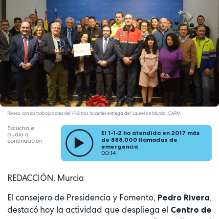
Rivera, con los trabajadores del 1-1-2 tras hacerles entrega del 'Laurel de Murcia'. CARM
Escucha el
El 1-1-2 ha atendido en 2017 más
audio a
de 888.000 llamadas de
continuación
emergencia
00:14
REDACCIÓN. Murcia
El consejero de Presidencia y Fomento,
,
Pedro Rivera
destacó hoy la actividad que despliega el
Centro de