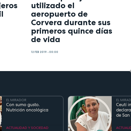
jeros
utilizado el
l
aeropuerto de
Corvera durante sus
primeros quince días
de vida
12 FEB 2019 - 00:00
EL MIRADOR
EL MIRA
Con sumo gusto.
Ceutí i
Nutrición oncológica
declara
de San
Fiesta d
Region
ACTUALIDAD Y SOCIEDAD
ACTUALI