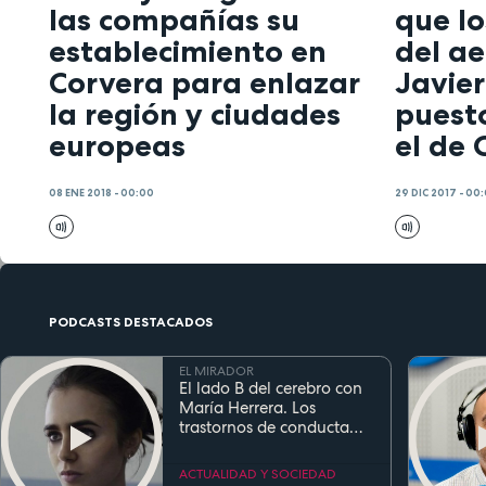
las compañías su
que l
establecimiento en
del a
Corvera para enlazar
Javier
la región y ciudades
puest
europeas
el de 
08 ENE 2018 - 00:00
29 DIC 2017 - 00
PODCASTS DESTACADOS
EL MIRADOR
El lado B del cerebro con
María Herrera. Los
trastornos de conducta
alimentaria
ACTUALIDAD Y SOCIEDAD