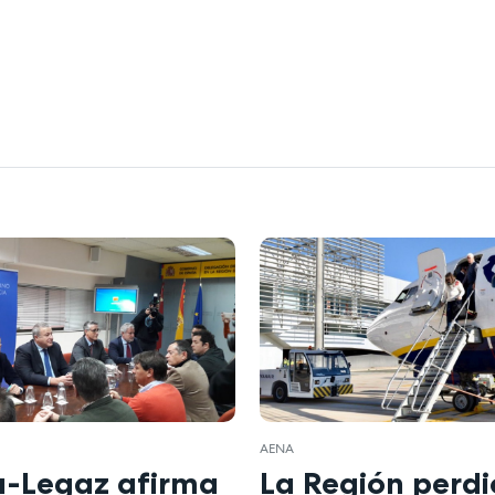
AENA
a-Legaz afirma
La Región perd