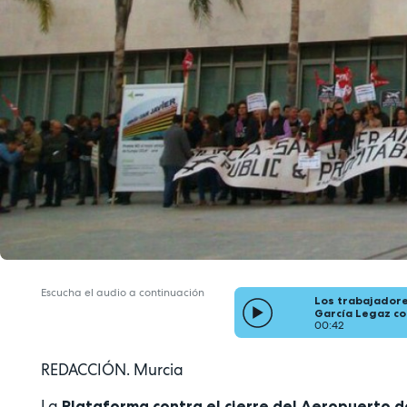
Escucha el audio a continuación
Los trabajadore
García Legaz c
00:42
REDACCIÓN. Murcia
La
Plataforma contra el cierre del Aeropuerto d