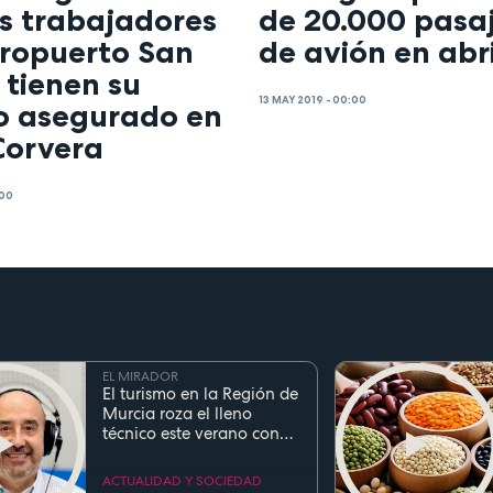
os trabajadores
de 20.000 pasa
eropuerto San
de avión en abri
 tienen su
13 MAY 2019 - 00:00
o asegurado en
Corvera
:00
EL MIRADOR
El turismo en la Región de
Murcia roza el lleno
técnico este verano con
ocupaciones superiores al
90%
ACTUALIDAD Y SOCIEDAD