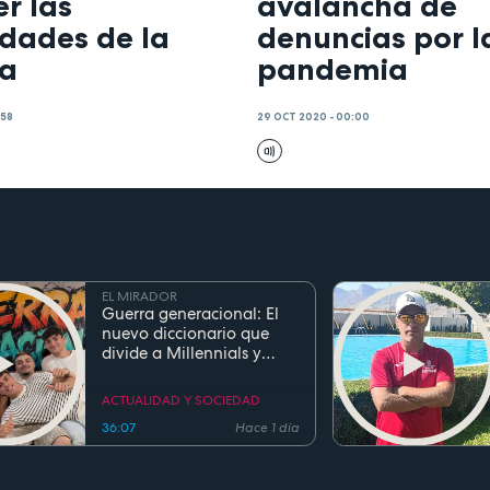
r las
avalancha de
idades de la
denuncias por l
ía
pandemia
:58
29 OCT 2020 - 00:00
EL MIRADOR
Guerra generacional: El
nuevo diccionario que
divide a Millennials y
Zetas
ACTUALIDAD Y SOCIEDAD
36:07
Hace 1 día