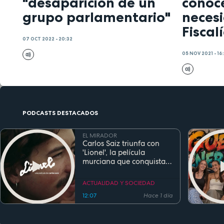
"desaparición de un
conoce
grupo parlamentario"
neces
Fiscal
07 OCT 2022 - 20:32
05 NOV 2021 - 16
PODCASTS DESTACADOS
EL MIRADOR
Carlos Saiz triunfa con
'Lionel', la película
murciana que conquista
festivales antes de su
estreno
ACTUALIDAD Y SOCIEDAD
12:07
Hace 1 día