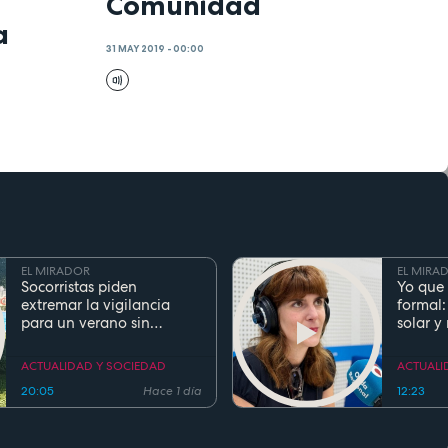
Comunidad
a
31 MAY 2019 - 00:00
EL MIRADOR
EL MIRA
Socorristas piden
Yo que 
extremar la vigilancia
formal:
para un verano sin
solar y
ahogamientos. Conoce la
regla de los 5 segundos
ACTUALIDAD Y SOCIEDAD
ACTUALI
20:05
Hace 1 día
12:23