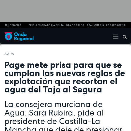
TENDENCIAS
CRISIS MIGRATORIA CEUTA
OLA DE CALOR
REAL MURCIA
FC CARTAGENA
AGUA
Page mete prisa para que se
cumplan las nuevas reglas de
explotación que recortan el
agua del Tajo al Segura
La consejera murciana de
Agua, Sara Rubira, pide al
presidente de Castilla-La
Mancha que deje de presionar