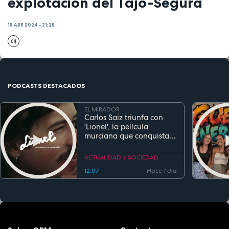
explotación del Tajo-Segura
18 ABR 2024 - 21:28
PODCASTS DESTACADOS
EL MIRADOR
Carlos Saiz triunfa con
'Lionel', la película
murciana que conquista
festivales antes de su
estreno
ACTUALIDAD Y SOCIEDAD
12:07
Hace 1 día