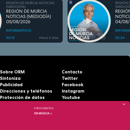
REGIÓN DE MURCIA NOTICIAS
REGIÓN 
(MEDIODÍA)
(MEDIOD
REGIÓN DE MURCIA
REGIÓ
NOTICIAS (MEDIODÍA)
NOTICI
05/08/2026
04/08
INFORMATIVOS
INFORMA
30:13
Hace 2 días
30:24
Sobre ORM
Contacto
Sintoniza
Twitter
Publicidad
Facebook
Direcciones y teléfonos
Instagram
Protección de datos
Youtube
Aviso legal
RSS
OTROS DIRECTOS:
Accesibilidad
OR MÚSICA