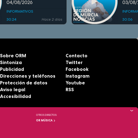
04/08/2026
03/08/
INFORMATIVOS
INFORMA
30:24
Hace 2 días
30:06
Sobre ORM
Contacto
Sintoniza
Twitter
Publicidad
Facebook
Direcciones y teléfonos
Instagram
Protección de datos
Youtube
Aviso legal
RSS
Accesibilidad
OTROS DIRECTOS:
OR MÚSICA