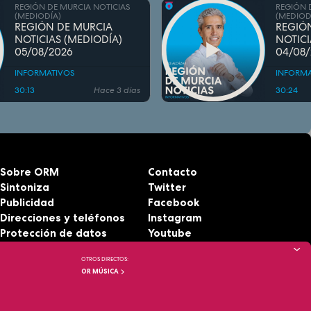
REGIÓN DE MURCIA NOTICIAS
REGIÓN 
(MEDIODÍA)
(MEDIOD
REGIÓN DE MURCIA
REGIÓ
NOTICIAS (MEDIODÍA)
NOTICI
05/08/2026
04/08
INFORMATIVOS
INFORMA
30:13
Hace 3 días
30:24
Sobre ORM
Contacto
Sintoniza
Twitter
Publicidad
Facebook
Direcciones y teléfonos
Instagram
Protección de datos
Youtube
Aviso legal
RSS
OTROS DIRECTOS:
Accesibilidad
OR MÚSICA