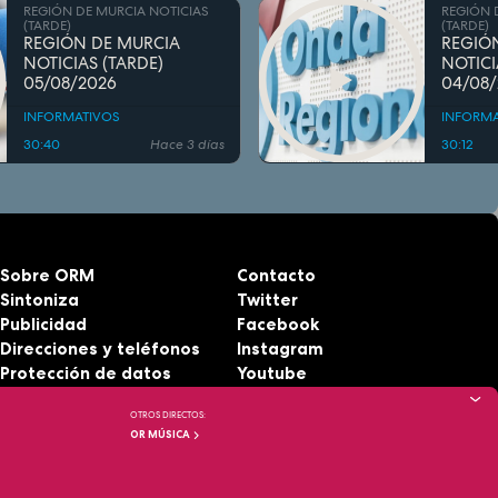
REGIÓN DE MURCIA NOTICIAS
REGIÓN 
(TARDE)
(TARDE)
REGIÓN DE MURCIA
REGIÓ
NOTICIAS (TARDE)
NOTICI
05/08/2026
04/08
INFORMATIVOS
INFORMA
30:40
Hace 3 días
30:12
Sobre ORM
Contacto
Sintoniza
Twitter
Publicidad
Facebook
Direcciones y teléfonos
Instagram
Protección de datos
Youtube
Aviso legal
RSS
OTROS DIRECTOS:
Accesibilidad
OR MÚSICA