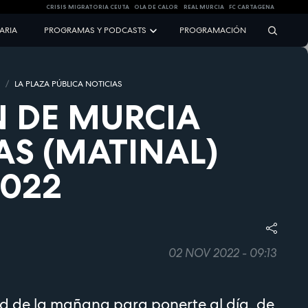
CRISIS MIGRATORIA CEUTA
OLA DE CALOR
REAL MURCIA
FC CARTAGENA
NARIA
PROGRAMAS Y PODCASTS
PROGRAMACIÓN
S
LA PLAZA PÚBLICA NOTICIAS
 DE MURCIA
AS (MATINAL)
2022
02 NOV 2022 - 09:13
d de la mañana para ponerte al día, de