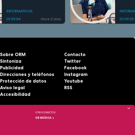
INFORMATIVOS
INFORMA
01:09:54
Hace 2 días
01:09:25
Sobre ORM
Contacto
Sintoniza
Twitter
Publicidad
Facebook
Direcciones y teléfonos
Instagram
Protección de datos
Youtube
Aviso legal
RSS
Accesibilidad
OTROS DIRECTOS:
OR MÚSICA