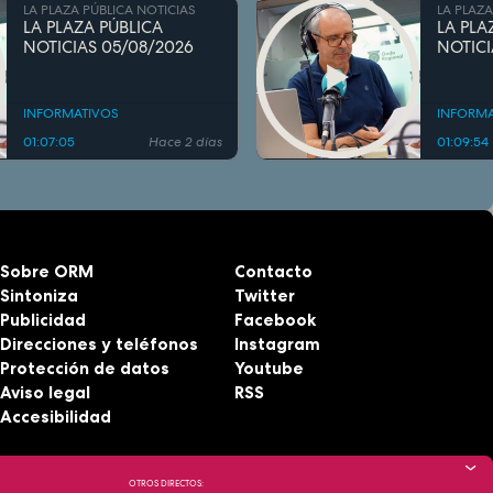
LA PLAZA PÚBLICA NOTICIAS
LA PLAZA
LA PLAZA PÚBLICA
LA PLA
NOTICIAS 05/08/2026
NOTICI
INFORMATIVOS
INFORMA
01:07:05
Hace 2 días
01:09:54
Sobre ORM
Contacto
Sintoniza
Twitter
Publicidad
Facebook
Direcciones y teléfonos
Instagram
Protección de datos
Youtube
Aviso legal
RSS
Accesibilidad
OTROS DIRECTOS: