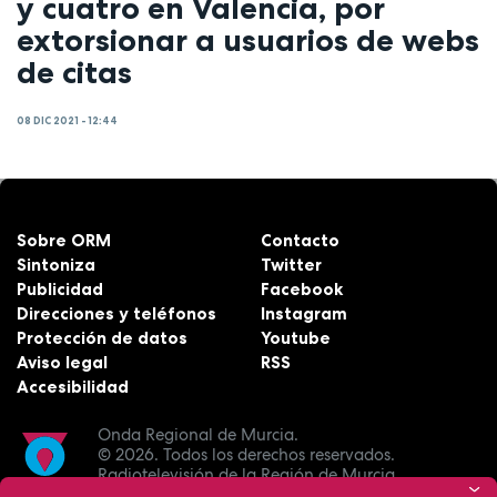
y cuatro en Valencia, por
extorsionar a usuarios de webs
de citas
08 DIC 2021 - 12:44
Sobre ORM
Contacto
Sintoniza
Twitter
Publicidad
Facebook
Direcciones y teléfonos
Instagram
Protección de datos
Youtube
Aviso legal
RSS
Accesibilidad
Onda Regional de Murcia.
© 2026.
Todos los derechos reservados.
Radiotelevisión de la Región de Murcia.