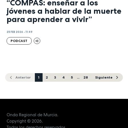
“COMPAS: enseñar a los
jóvenes a hablar de la muerte
para aprender a vivir”
25 FEB 2026 - 11:49
PODCAST
Anterior
1
2
3
4
5
...
28
Siguiente
Onda Regional de Murcia.
Copyright
© 2026.
Todos los derechos reservados.