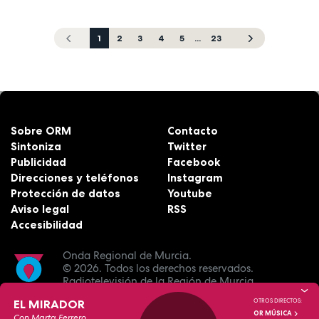
1
2
3
4
5
...
23
Sobre ORM
Contacto
Sintoniza
Twitter
Publicidad
Facebook
Direcciones y teléfonos
Instagram
Protección de datos
Youtube
Aviso legal
RSS
Accesibilidad
Onda Regional de Murcia.
© 2026.
Todos los derechos reservados.
Radiotelevisión de la Región de Murcia.
EL MIRADOR
OTROS DIRECTOS:
OR MÚSICA
Con Marta Ferrero