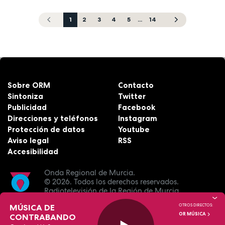
1
2
3
4
5
...
14
Sobre ORM
Contacto
Sintoniza
Twitter
Publicidad
Facebook
Direcciones y teléfonos
Instagram
Protección de datos
Youtube
Aviso legal
RSS
Accesibilidad
Onda Regional de Murcia.
© 2026.
Todos los derechos reservados.
Radiotelevisión de la Región de Murcia.
MÚSICA DE
OTROS DIRECTOS:
OR MÚSICA
CONTRABANDO