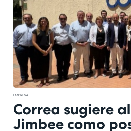
EMPRESA
Correa sugiere al
Jimbee como posi