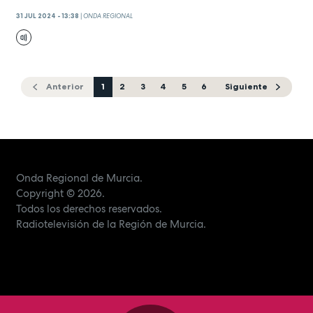
31 JUL 2024 - 13:38
|
ONDA REGIONAL
Anterior
1
2
3
4
5
6
Siguiente
Onda Regional de Murcia.
Copyright
© 2026.
Todos los derechos reservados.
Radiotelevisión de la Región de Murcia.