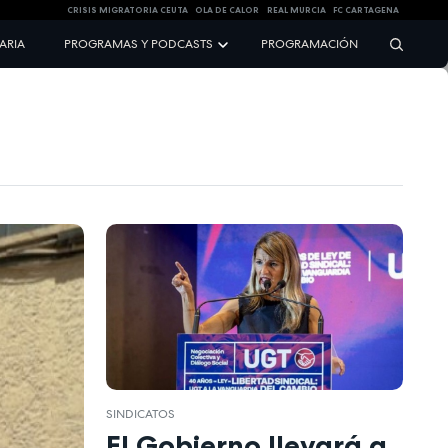
CRISIS MIGRATORIA CEUTA
OLA DE CALOR
REAL MURCIA
FC CARTAGENA
NARIA
PROGRAMAS Y PODCASTS
PROGRAMACIÓN
SINDICATOS
El Gobierno llevará a